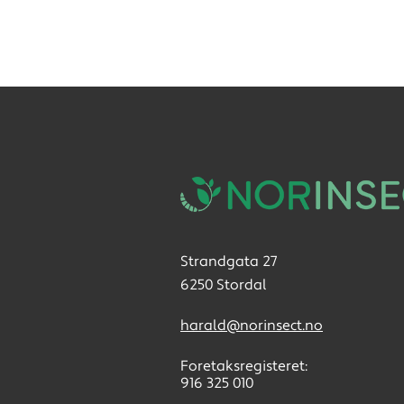
Strandgata 27
6250 Stordal
harald@norinsect.no
Foretaksregisteret:
916 325 010