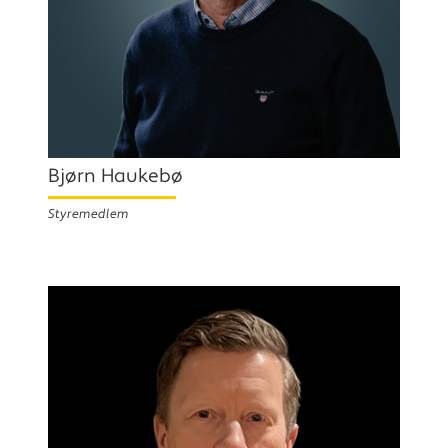
Bjørn Haukebø
Styremedlem