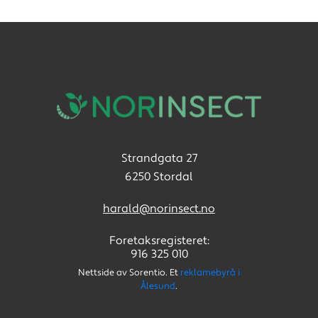
Strandgata 27
6250 Stordal
harald@norinsect.no
Foretaksregisteret:
916 325 010
Nettside av Sorentio. Et
reklamebyrå i
Ålesund
.