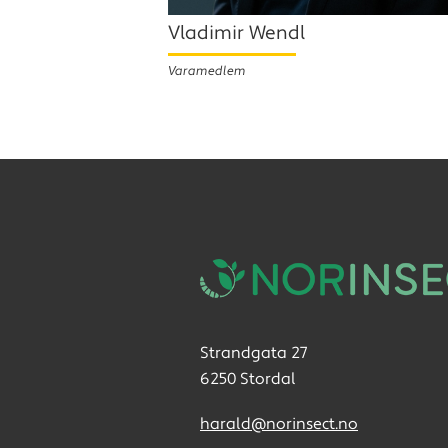
Vladimir Wendl
Varamedlem
Strandgata 27
6250 Stordal
harald@norinsect.no