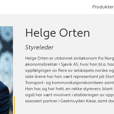
Produkter
Helge Orten
Styreleder
Helge Orten er utdannet siviløkonom fra Nor
økonomidirektør i Sjøvik AS, hvor han bl.a. ha
oppfølgingen av flere av selskapets norske og 
siste årene har han vært representant på Stort
Transport- og kommunikasjonskomiteen samt
Han har, og har hatt, en rekke styreverv, blan
også har vært involvert i etableringen av opps
assosiert partner i Geelmuyden Kiese, samt dag