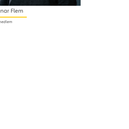
rnar Flem
medlem