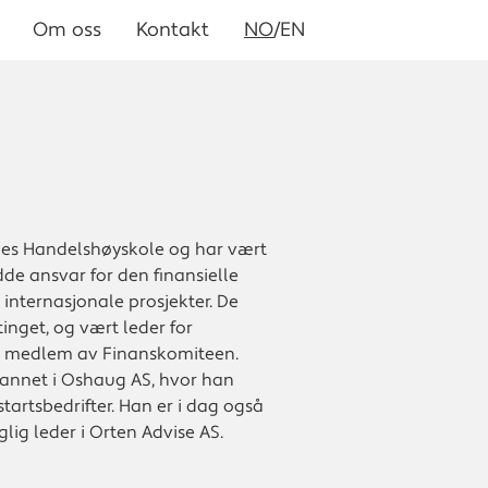
Om oss
Kontakt
NO
/EN
ges Handelshøyskole og har vært
dde ansvar for den finansielle
internasjonale prosjekter. De
inget, og vært leder for
 medlem av Finanskomiteen.
t annet i Oshaug AS, hvor han
tartsbedrifter. Han er i dag også
lig leder i Orten Advise AS.