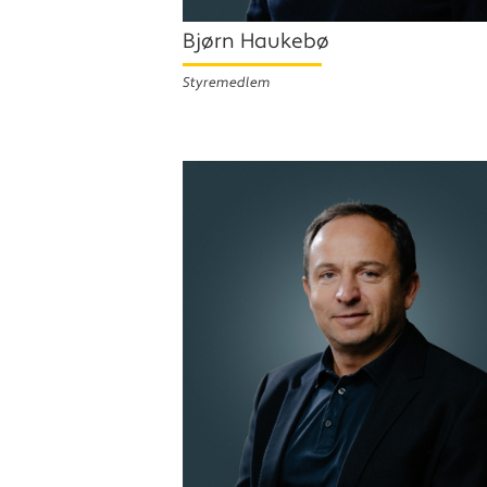
Bjørn Haukebø
Styremedlem