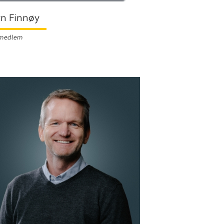
rn Finnøy
emedlem