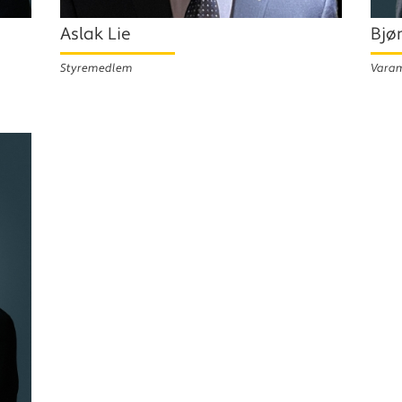
Aslak Lie
Bjø
Styremedlem
Vara